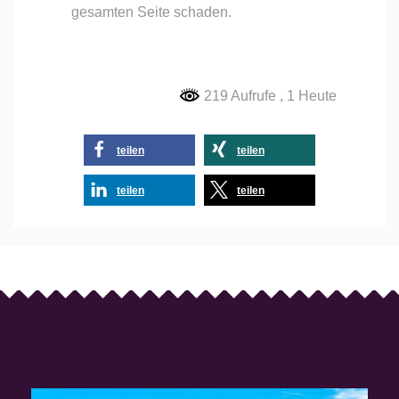
gesamten Seite schaden.
219 Aufrufe
, 1 Heute
teilen
teilen
teilen
teilen