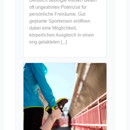
Beruflich bedingte Reisen bieten
oft ungeahntes Potenzial für
persönliche Freiräume. Gut
geplante Sportreisen eröffnen
dabei eine Möglichkeit,
körperlichen Ausgleich in einen
eng getakteten [...]