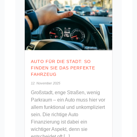
AUTO FÜR DIE STADT: SO
FINDEN SIE DAS PERFEKTE
FAHRZEUG
12. November 2025
Großstadt, enge Straßen, wenig
Parkraum – ein Auto muss hier vor
allem funktional und unkompliziert
sein. Die richtige Auto
Finanzierung ist dabei ein
wichtiger Aspekt, denn sie
entscheidet oft [...]