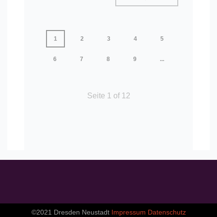
1
2
3
4
5
6
7
8
9
...
Seite
1
of
12
©2021 Dresden Neustadt
Impressum
Datenschutz