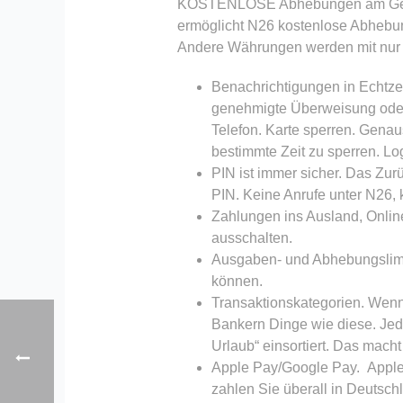
KOSTENLOSE Abhebungen am Geldaut
ermöglicht N26 kostenlose Abhebun
Andere Währungen werden mit nur 
Benachrichtigungen in Echtzei
genehmigte Überweisung oder 
Telefon. Karte sperren. Genaus
bestimmte Zeit zu sperren. Log
PIN ist immer sicher. Das Zur
PIN. Keine Anrufe unter N26, 
Zahlungen ins Ausland, Onlin
ausschalten.
Ausgaben- und Abhebungslimits
können.
Transaktionskategorien. Wenn 
Bankern Dinge wie diese. Jede
Urlaub“ einsortiert. Das mach
Apple Pay/Google Pay. Apple P
zahlen Sie überall in Deutschl