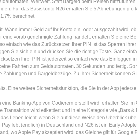
omaten. Weltweit. Statt Bargeld beim Reisen mitzuführen u
gen. Für das Basiskonto N26 erhalten Sie 5 Abhebungen pro M
1,7% berechnet.
t. Wann immer Geld auf Ihr Konto ein- oder ausgezahlt wird, ob
eine vorab genehmigte Zahlung handelt, erhalten Sie eine Ben
o einfach wie das Zurücksetzen Ihrer PIN ist das Sperren Ihrer 
gen Sie sich ein und drücken Sie die richtige Taste. Ganz einfa
ücksetzen Ihrer PIN ist jederzeit so einfach wie das Einloggen 
keine Fahrten zum Geldautomaten. 30 Sekunden und fertig. So w
e-Zahlungen und Bargeldbezüge. Zu Ihrer Sicherheit können Sie
. Eine weitere Sicherheitsfunktion, die Sie in der App jederzei
eine Banking-App von Codierern erstellt wird, erhalten Sie im
 Transaktion wird etikettiert und in eine Kategorie wie „Bars &
t das Leben leicht, wenn Sie auf diese Weise den Überblick übe
ay lebt (endlich) in Deutschland und N26 ist ein Early Adopte
and, wo Apple Pay akzeptiert wird, das Gleiche gilt für Google 