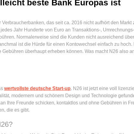
leicht beste Bank Europas ist
r Verbraucherbanken, das seit ca. 2016 nicht aufhört den Markt
rt jedes Jahr Hunderte von Euro an Transaktions-, Umrechnungs
hren. Normalerweise sind die Kunden nicht ausreichend über d
nchmal ist die Hürde für einen Kontowechsel einfach zu hoch. D
e Gebühren überhaupt erheben können. Was macht N26 also a
as
wertvollste deutsche Start-up
. N26 ist jetzt eine voll lizenz
alität, modernem und schönem Design und Technologie gefund
d an Ihre Freunde schicken, kontaktlos und ohne Gebühren in 
n, die es gibt.
N26?