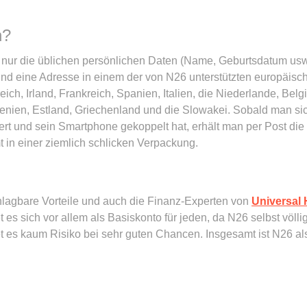
n?
r die üblichen persönlichen Daten (Name, Geburtsdatum usw.)
d eine Adresse in einem der von N26 unterstützten europäisc
ich, Irland, Frankreich, Spanien, Italien, die Niederlande, Belg
wenien, Estland, Griechenland und die Slowakei. Sobald man s
iert und sein Smartphone gekoppelt hat, erhält man per Post di
t in einer ziemlich schlicken Verpackung.
hlagbare Vorteile und auch die Finanz-Experten von
Universal 
s sich vor allem als Basiskonto für jeden, da N26 selbst völlig
t es kaum Risiko bei sehr guten Chancen. Insgesamt ist N26 al