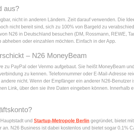
d aus?
gbar, nicht in anderen Ländern. Zeit darauf verwenden. Die Idee 
noch nicht bereit sind, sich zu 100% von Bargeld zu verabschi
 von N26 in Deutschland besuchen (DM, Rossmann, REWE, Tanks
p abheben oder einzahlen möchten. Einfach in der App.
erschickt – N26 MoneyBeam
ive zu PayPal oder Venmo aufgebaut. Sie heißt MoneyBeam und
erbindung zu kennen. Telefonnummer oder E-Mail-Adresse reich
ndere nicht. Wenn der Empfänger ein anderer N26-Benutzer ist
 einen Link, über den sie ihre Daten eingeben können. Innerhalb
äftskonto?
n Hauptstadt und
Startup-Metropole Berlin
gegründet, bietet m
 an. N26 Business ist dabei kostenlos und bietet sogar 0.1% C