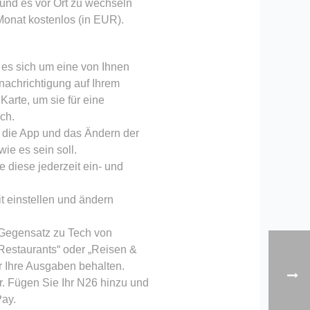
nd es vor Ort zu wechseln
onat kostenlos (in EUR).
 es sich um eine von Ihnen
achrichtigung auf Ihrem
Karte, um sie für eine
ch.
in die App und das Ändern der
ie es sein soll.
 diese jederzeit ein- und
t einstellen und ändern
 Gegensatz zu Tech von
 Restaurants“ oder „Reisen &
r Ihre Ausgaben behalten.
r. Fügen Sie Ihr N26 hinzu und
Pay.