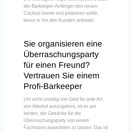
der Barkeeper-Anfänger den neuen
Cocktail immer erst probieren sollte,
bevor er ihn den Kunden anbietet.
Sie organisieren eine
Überraschungsparty
für einen Freund?
Vertrauen Sie einem
Profi-Barkeeper
Um nicht unnötig viel Geld für jede Art
von Alkohol auszugeben, ist es am
besten, die Getränke für die
Überraschungsparty von einem
Fachmann auswählen zu lassen. Das ist