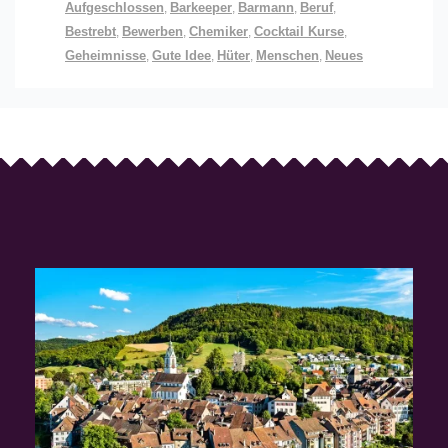
Aufgeschlossen
Barkeeper
Barmann
Beruf
,
,
,
,
Bestrebt
Bewerben
Chemiker
Cocktail Kurse
,
,
,
,
Geheimnisse
Gute Idee
Hüter
Menschen
Neues
,
,
,
,