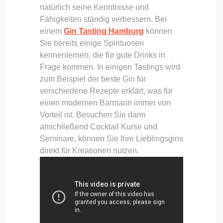
natürlich seine Kenntnisse und
Fähigkeiten ständig verbessern. Bei
einem
Gin Tasting Hamburg
können
Sie bereits einige Spirituosen
kennenlernen, die für gute Drinks in
Frage kommen. In einigen Tastings wird
zum Beispiel der beste Gin für
verschiedene Rezepte erklärt, was für
einen modernen Barmann immer von
Vorteil ist. Besuchen Sie dann
anschließend Cocktail Kurse und
Seminare, können Sie Ihre Lieblingsgins
direkt für Kreationen nutzen.