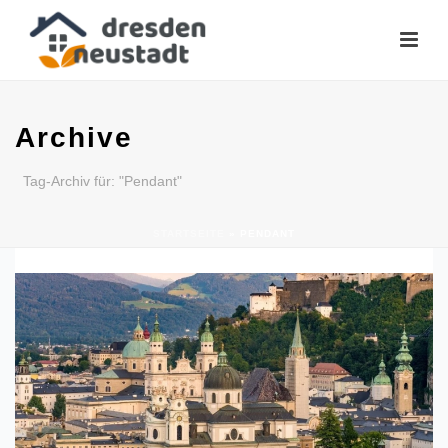
Archive
Tag-Archiv für: "Pendant"
STARTSEITE
»
PENDANT