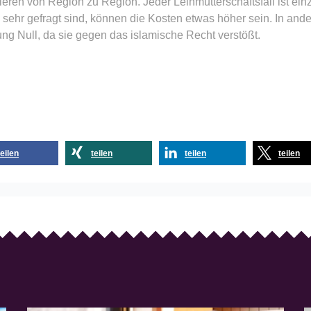
ieren von Region zu Region. Jeder Leihmutterschaftsfall ist einzi
n sehr gefragt sind, können die Kosten etwas höher sein. In an
ung Null, da sie gegen das islamische Recht verstößt.
teilen
teilen
teilen
teilen