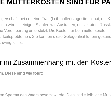
E MUTTERKOSTEN SIND FÜR P
ngerschaft, bei der eine Frau (Leihmutter) zugestimmt hat, ein 
sein wird. In einigen Staaten wie Australien, der Ukraine, Rus
he Vereinbarung unterstützt. Die Kosten für Leihmütter spielen i
barkeitsproblemen; Sie können diese Gelegenheit für ein gesun
winglich ist.
er im Zusammenhang mit den Koste
n. Diese sind wie folgt:
 dem Sperma des Vaters besamt wurde. Dies ist die leibliche Mut