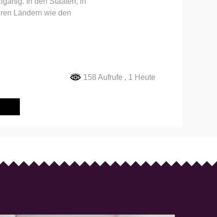
gartig. In den Staaten, in
deren Ländern wie den
158 Aufrufe
, 1 Heute