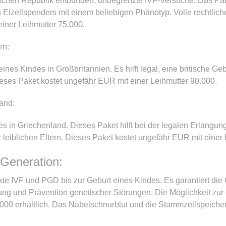
schen Republik entbunden, unbegrenzte IVF-Versuche. Das Pak
Eizellspenders mit einem beliebigen Phänotyp. Volle rechtlich
 einer Leihmutter 75.000.
en:
eines Kindes in Großbritannien. Es hilft legal, eine britische 
Dieses Paket kostet ungefähr EUR mit einer Leihmutter 90.000.
land:
es in Griechenland. Dieses Paket hilft bei der legalen Erlangu
eiblichen Eltern. Dieses Paket kostet ungefähr EUR mit einer 
 Generation:
te IVF und PGD bis zur Geburt eines Kindes. Es garantiert die
ung und Prävention genetischer Störungen. Die Möglichkeit zur
0.000 erhältlich. Das Nabelschnurblut und die Stammzellspeiche