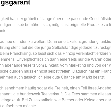
lgsgarant
keit hat, der grübelt oft lange über eine passende Geschäfts
ändigen in spé bemühen sich, möglichst originelle Produkte zu 
nnte.
s Rad neu erfinden zu wollen. Denn eine Existenzgründung funkti
hrung steht, auf die der junge Selbstständige jederzeit zurückg
Beim Franchising, so lässt sich das Prinzip vereinfacht erklären
rnehmens. Er verpflichtet sich dann einerseits nur die Waren ode
ann aber andererseits vom Einkauf, vom Marketing und von de
tscheidungen muss er nicht selbst treffen. Dadurch hat ein Fr
nehmen auch tatsächlich eine gute Chance am Markt besitzt.
hisenehmern häufig sogar die Freiheit, einen Teil ihres Angebo
genannt, die bundesweit Tee verkauft. Die Tees stammen alles
 eingekauft. Bei Zusatzartikeln wie Becher oder Kekse aber da
nt aufnehmen möchte.