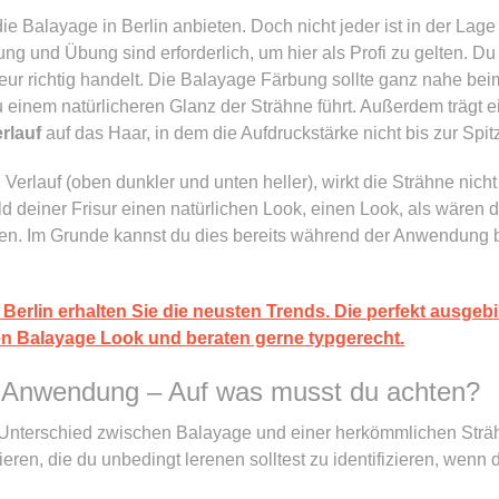
die Balayage in Berlin anbieten. Doch nicht jeder ist in der Lag
ung und Übung sind erforderlich, um hier als Profi zu gelten. D
r richtig handelt. Die Balayage Färbung sollte ganz nahe bei
 einem natürlicheren Glanz der Strähne führt. Außerdem trägt ei
rlauf
auf das Haar, in dem die Aufdruckstärke nicht bis zur Spi
rlauf (oben dunkler und unten heller), wirkt die Strähne nich
d deiner Frisur einen natürlichen Look, einen Look, als wären 
en. Im Grunde kannst du dies bereits während der Anwendung 
Berlin erhalten Sie die neusten Trends. Die perfekt ausgeb
n Balayage Look und beraten gerne typgerecht.
 Anwendung – Auf was musst du achten?
der Unterschied zwischen Balayage und einer herkömmlichen St
en, die du unbedingt lerenen solltest zu identifizieren, wenn 