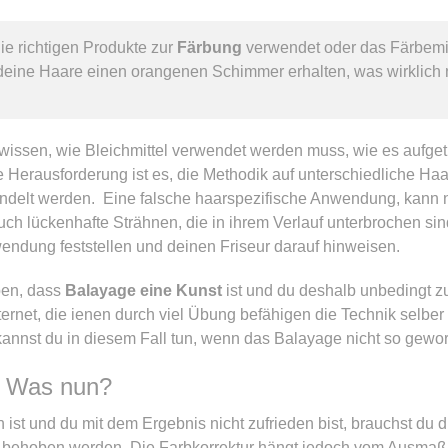
ie richtigen Produkte zur
Färbung
verwendet oder das Färbemitt
deine Haare einen orangenen Schimmer erhalten, was wirklich n
wissen, wie Bleichmittel verwendet werden muss, wie es aufge
 Herausforderung ist es, die Methodik auf unterschiedliche Ha
ndelt werden. Eine falsche haarspezifische Anwendung, kann n
h lückenhafte Strähnen, die in ihrem Verlauf unterbrochen sin
endung feststellen und deinen Friseur darauf hinweisen.
ben, dass
Balayage eine Kunst
ist und du deshalb unbedingt
 Internet, die ienen durch viel Übung befähigen die Technik selbe
kannst du in diesem Fall tun, wenn das Balayage nicht so gewor
– Was nun?
ist und du mit dem Ergebnis nicht zufrieden bist, brauchst du 
ch behoben werden. Die Farbkorrektur hängt jedoch vom Ausma