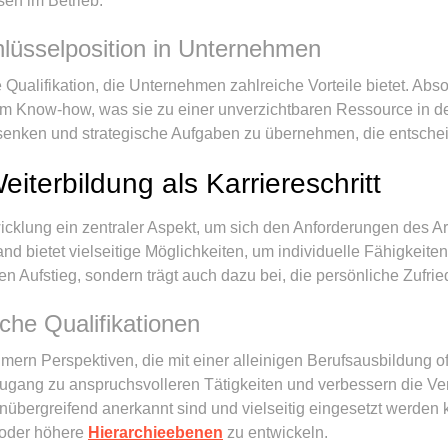
sen im Betrieb.
hlüsselposition in Unternehmen
ine Qualifikation, die Unternehmen zahlreiche Vorteile bietet. A
hem Know-how, was sie zu einer unverzichtbaren Ressource in d
 senken und strategische Aufgaben zu übernehmen, die entsche
iterbildung als Karriereschritt
wicklung ein zentraler Aspekt, um sich den Anforderungen des A
and bietet vielseitige Möglichkeiten, um individuelle Fähigkeit
en Aufstieg, sondern trägt auch dazu bei, die persönliche Zufri
che Qualifikationen
mern Perspektiven, die mit einer alleinigen Berufsausbildung of
gang zu anspruchsvolleren Tätigkeiten und verbessern die Ver
henübergreifend anerkannt sind und vielseitig eingesetzt werde
 oder höhere
Hierarchieebenen
zu entwickeln.