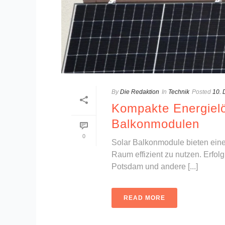
By
Die Redaktion
In
Technik
Posted
10.
Kompakte Energielö
Balkonmodulen
0
Solar Balkonmodule bieten eine
Raum effizient zu nutzen. Erfol
Potsdam und andere [...]
READ MORE