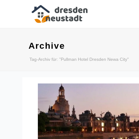
Archive
Tag-Archiv für: "Pullman Hotel Dresden Newa City"