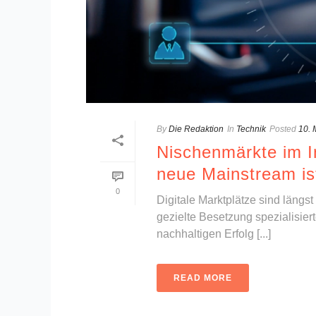
By
Die Redaktion
In
Technik
Posted
10. 
Nischenmärkte im In
neue Mainstream is
0
Digitale Marktplätze sind längs
gezielte Besetzung spezialisier
nachhaltigen Erfolg [...]
READ MORE