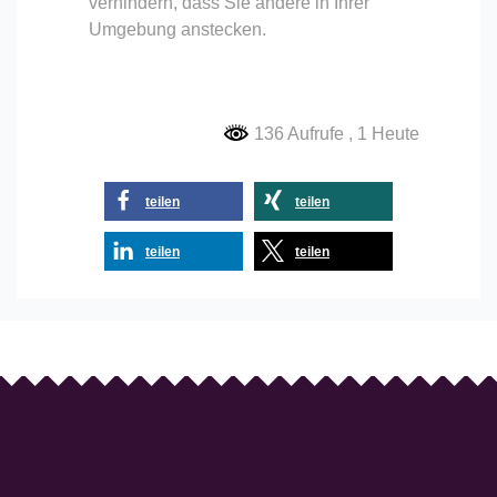
verhindern, dass Sie andere in Ihrer
Umgebung anstecken.
136 Aufrufe
, 1 Heute
teilen
teilen
teilen
teilen