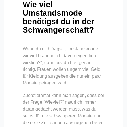
Wie viel
Umstandsmode
benötigst du in der
Schwangerschaft?
Wenn du dich fragst: „Umstandsmode
wieviel brauche ich davon eigentlich
wirklich?“, dann bist du hier genau
richtig. Frauen wollen ungern viel Geld
für Kleidung ausgeben die nur ein paar
Monate getragen wird.
Zuerst einmal kann man sagen, dass bei
der Frage “Wieviel?” natürlich immer
daran gedacht werden muss, was du
selbst für die schwangeren Monate und
die erste Zeit danach auszugeben bereit